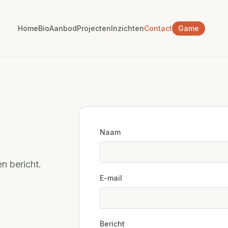
Home
Bio
Aanbod
Projecten
Inzichten
Contact
Game
Naam
n bericht.
E-mail
Bericht